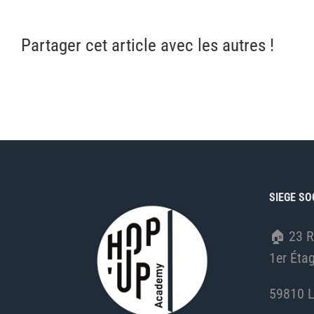
Partager cet article avec les autres !
SIEGE SO
🏠︎
23 R
1er Éta
59810 L