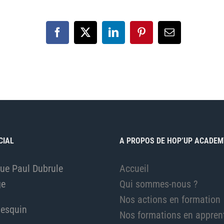
Facebook
X
LinkedIn
Pinterest
Email
CIAL
A PROPOS DE HOP’UP ACADEM
ue Paul Dubrule
Accueil
ge
Qui sommes-nous ?
Nos actions en formation
esquin
Nos formations en appren