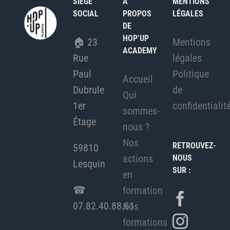
SIEGE
A
MENTIONS
SOCIAL
PROPOS
LÉGALES
DE
HOP’UP
🏠︎
23
Mentions
ACADEMY
Rue
légales
Paul
Politique
Accueil
Dubrule
de
Qui
1er
confidentialit
sommes-
Étage
nous ?
Nos
RETROUVEZ-
59810
actions
NOUS
Lesquin
SUR :
en
☎
formation
07.82.40.88.61
Nos
formations