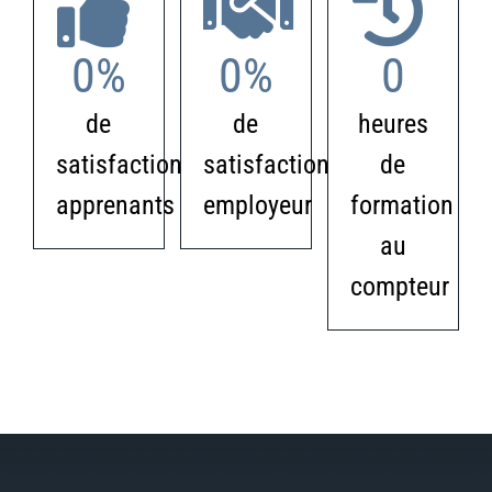
0
%
0
%
0
de
de
heures
satisfaction
satisfaction
de
apprenants
employeur
formation
au
compteur