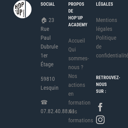
SOCIAL
PROPOS
LÉGALES
DE
HOP’UP
🏠︎
23
Mentions
ACADEMY
Rue
légales
Paul
Politique
Accueil
Dubrule
de
Qui
1er
confidentialit
sommes-
Étage
nous ?
Nos
RETROUVEZ-
59810
actions
NOUS
Lesquin
SUR :
en
☎
formation
07.82.40.88.61
Nos
formations